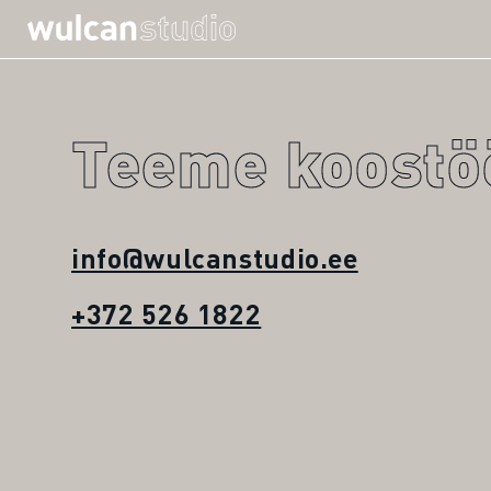
Teeme koostö
info@wulcanstudio.ee
+372 526 1822