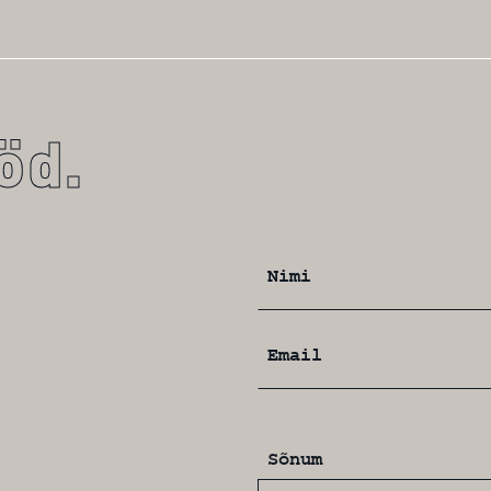
öd.
Nimi
Email
Sõnum