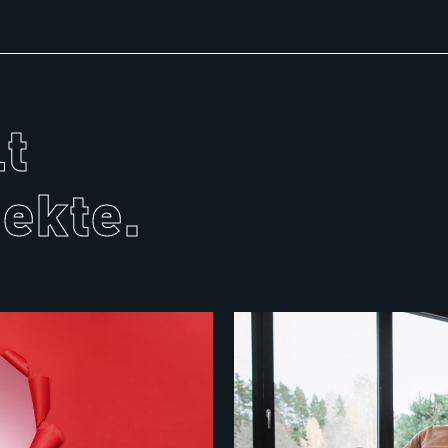
t
jekte.