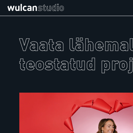
Vaata lähemal
teostatud pro