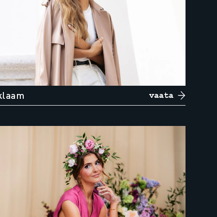
klaam
vaata