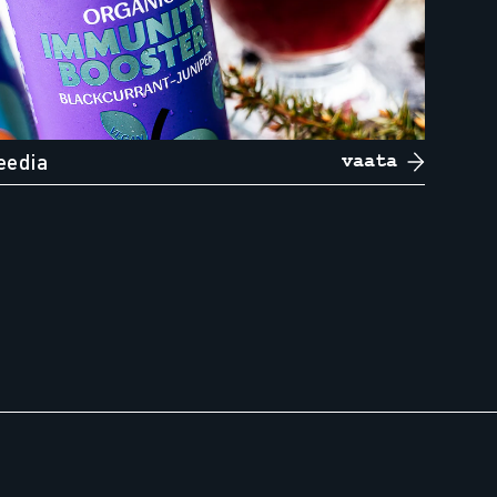
eedia
vaata