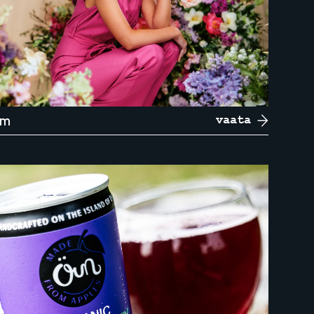
am
vaata