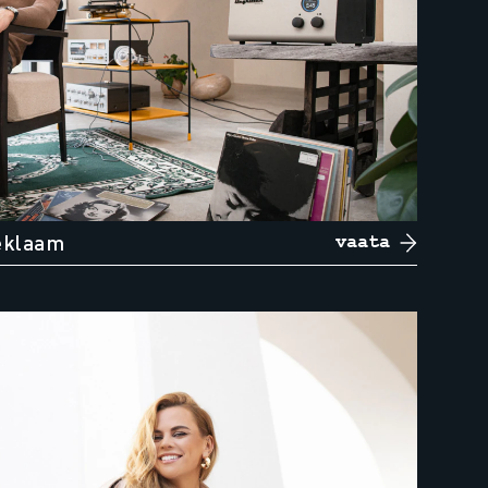
eklaam
vaata