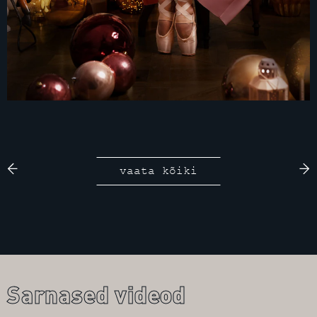
vaata kõiki
Sarnased videod