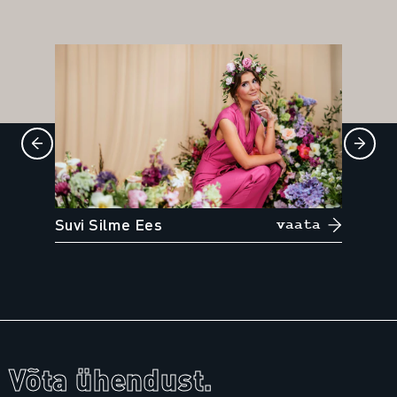
Suvi Silme Ees
vaata
Võta ühendust.