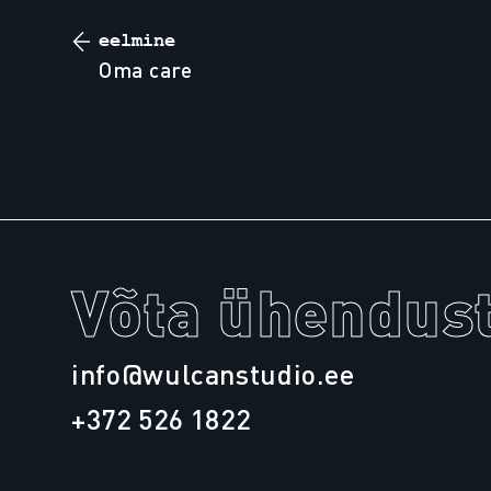
eelmine
oma care
Võta ühendust
info@wulcanstudio.ee
+372 526 1822